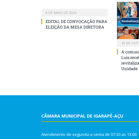
8 DE MAIO DE 2026
EDITAL DE CONVOCAÇÃO PARA
ELEIÇÃO DA MESA DIRETORA
18 DE OUT
A comuni
Luís rece
revitaliz
Unidade 
CÂMARA MUNICIPAL DE IGARAPÉ-AÇU
Atendimento de segunda a sexta de 07:30 as 13:00