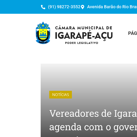
(91) 98272-3552
Avenida Barão do Rio Bra
PÁG
NOTÍCIAS
Vereadores de Igar
agenda com o gover