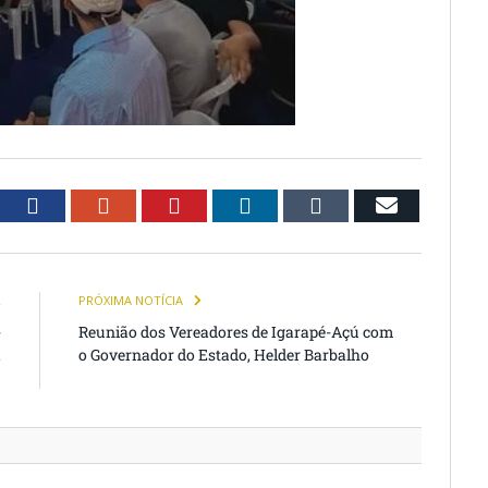
witter
Facebook
Google+
Pinterest
LinkedIn
Tumblr
Email
R
PRÓXIMA NOTÍCIA
-
Reunião dos Vereadores de Igarapé-Açú com
a
o Governador do Estado, Helder Barbalho
m