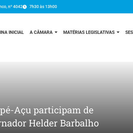
nco, nº 4042
7h30 às 13h00
INA INICIAL
A CÂMARA
MATÉRIAS LEGISLATIVAS
SE
apé-Açu participam de
nador Helder Barbalho