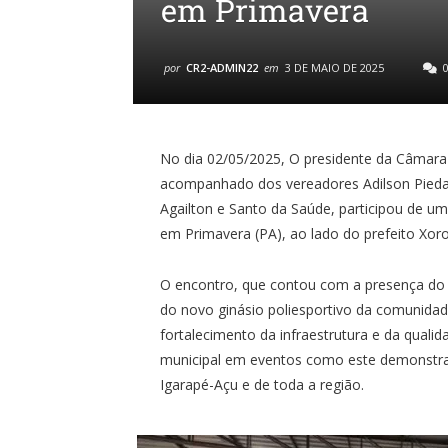
em Primavera
por
CR2-ADMIN22
em
3 DE MAIO DE 2025
0
No dia 02/05/2025, O presidente da Câmara 
acompanhado dos vereadores Adilson Piedad
Agailton e Santo da Saúde, participou de um
em Primavera (PA), ao lado do prefeito Xoro
O encontro, que contou com a presença do
do novo ginásio poliesportivo da comunida
fortalecimento da infraestrutura e da qualid
municipal em eventos como este demonstra
Igarapé-Açu e de toda a região.