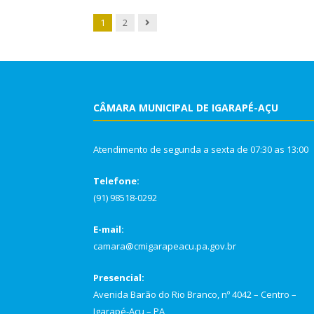
Próxima
1
2
CÂMARA MUNICIPAL DE IGARAPÉ-AÇU
Atendimento de segunda a sexta de 07:30 as 13:00
Telefone:
(91) 98518-0292
E-mail:
camara@cmigarapeacu.pa.gov.br
Presencial:
Avenida Barão do Rio Branco, nº 4042 – Centro –
Igarapé-Açu – PA