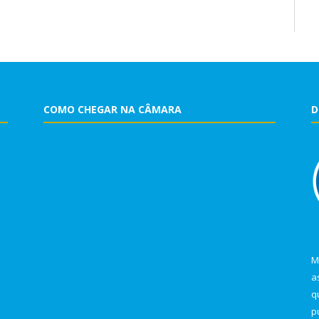
COMO CHEGAR NA CÂMARA
D
M
a
q
p