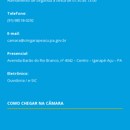
Atendimento de segunda a sexta de 07:30 as 13:00
Telefone:
(91) 98518-0292
E-mail:
camara@cmigarapeacu.pa.gov.br
Presencial:
Avenida Barão do Rio Branco, nº 4042 – Centro – Igarapé-Açu – PA
Eletrônico:
Ouvidoria
/
e-SIC
COMO CHEGAR NA CÂMARA