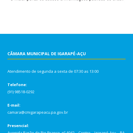
CÂMARA MUNICIPAL DE IGARAPÉ-AÇU
Atendimento de segunda a sexta de 07:30 as 13:00
Telefone:
(91) 98518-0292
E-mail:
camara@cmigarapeacu.pa.gov.br
Presencial:
Avenida Barão do Rio Branco, nº 4042 – Centro – Igarapé-Açu – PA