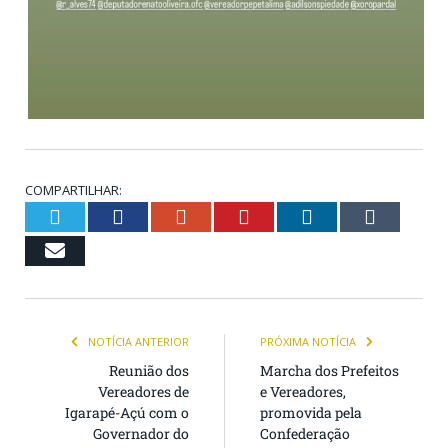
COMPARTILHAR:
Twitter
Facebook
Google+
Pinterest
LinkedIn
Tumb
Email
NOTÍCIA ANTERIOR
PRÓXIMA NOTÍCIA
Reunião dos
Marcha dos Prefeitos
Vereadores de
e Vereadores,
Igarapé-Açú com o
promovida pela
Governador do
Confederação