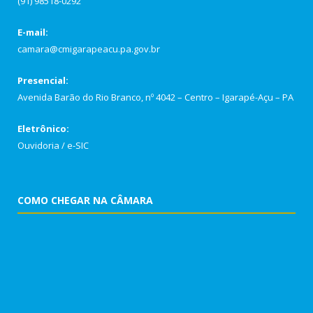
(91) 98518-0292
E-mail:
camara@cmigarapeacu.pa.gov.br
Presencial:
Avenida Barão do Rio Branco, nº 4042 – Centro – Igarapé-Açu – PA
Eletrônico:
Ouvidoria
/
e-SIC
COMO CHEGAR NA CÂMARA