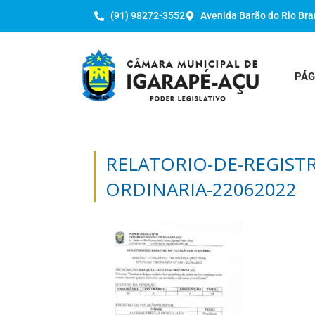
(91) 98272-3552
Avenida Barão do Rio Bra
PÁG
RELATORIO-DE-REGIST
ORDINARIA-22062022