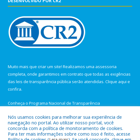
DESENVOLVIDO POR CR2
Muito mais que criar um site! Realizamos uma assessoria
completa, onde garantimos em contrato que todas as exigências
das leis de transparência pública serão atendidas. Clique aqui e
confira.
Conheça o
Programa Nacional de Transparência
Nós usamos cookies para melhorar sua experiência de
navegação no portal. Ao utilizar nosso portal, você
concorda com a política de monitoramento de cookies.
Para ter mais informações sobre como isso é feito, acesse
Todos os direitos reservados a Câmara Municipal de Igarapé-
Política de cookies (
Leia mais
). Se você concorda, clique em