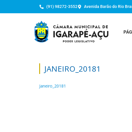
(91) 98272-3552
Avenida Barão do Rio Bra
PÁG
JANEIRO_20181
Janeiro_20181