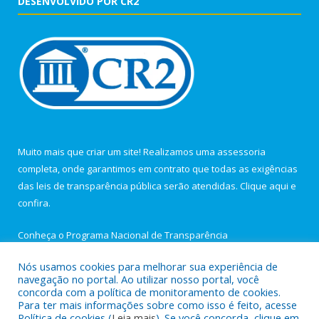
DESENVOLVIDO POR CR2
Muito mais que criar um site! Realizamos uma assessoria
completa, onde garantimos em contrato que todas as exigências
das leis de transparência pública serão atendidas. Clique aqui e
confira.
Conheça o
Programa Nacional de Transparência
Nós usamos cookies para melhorar sua experiência de
navegação no portal. Ao utilizar nosso portal, você
concorda com a política de monitoramento de cookies.
Para ter mais informações sobre como isso é feito, acesse
Todos os direitos reservados a Câmara Municipal de Igarapé-
Política de cookies (
Leia mais
). Se você concorda, clique em