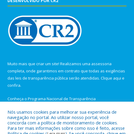
DESENVOLVIDO POR CR2
Muito mais que criar um site! Realizamos uma assessoria
completa, onde garantimos em contrato que todas as exigências
das leis de transparência pública serão atendidas. Clique aqui e
confira.
Conheça o
Programa Nacional de Transparência
Nós usamos cookies para melhorar sua experiência de
navegação no portal. Ao utilizar nosso portal, você
concorda com a política de monitoramento de cookies.
Para ter mais informações sobre como isso é feito, acesse
Todos os direitos reservados a Câmara Municipal de Igarapé-
Política de cookies (
Leia mais
). Se você concorda, clique em