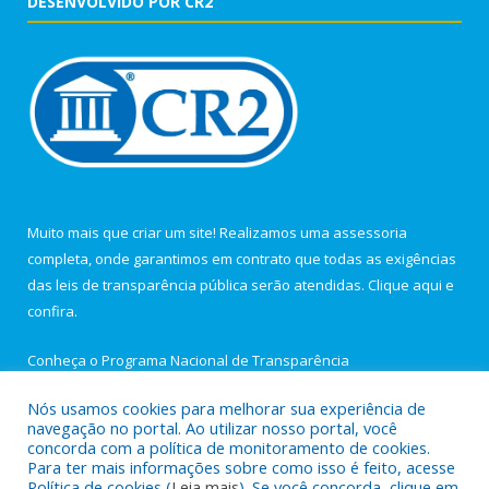
DESENVOLVIDO POR CR2
Muito mais que criar um site! Realizamos uma assessoria
completa, onde garantimos em contrato que todas as exigências
das leis de transparência pública serão atendidas. Clique aqui e
confira.
Conheça o
Programa Nacional de Transparência
Nós usamos cookies para melhorar sua experiência de
navegação no portal. Ao utilizar nosso portal, você
concorda com a política de monitoramento de cookies.
Para ter mais informações sobre como isso é feito, acesse
Todos os direitos reservados a Câmara Municipal de Igarapé-
Política de cookies (
Leia mais
). Se você concorda, clique em