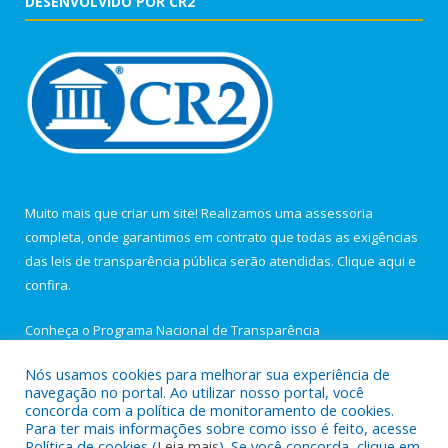
DESENVOLVIDO POR CR2
Muito mais que criar um site! Realizamos uma assessoria
completa, onde garantimos em contrato que todas as exigências
das leis de transparência pública serão atendidas. Clique aqui e
confira.
Conheça o
Programa Nacional de Transparência
Nós usamos cookies para melhorar sua experiência de
navegação no portal. Ao utilizar nosso portal, você
concorda com a política de monitoramento de cookies.
Para ter mais informações sobre como isso é feito, acesse
Todos os direitos reservados a Câmara Municipal de Igarapé-
Política de cookies (
Leia mais
). Se você concorda, clique em