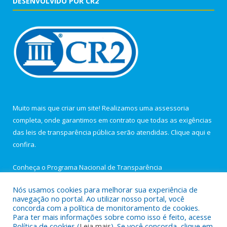
DESENVOLVIDO POR CR2
Muito mais que criar um site! Realizamos uma assessoria
completa, onde garantimos em contrato que todas as exigências
das leis de transparência pública serão atendidas. Clique aqui e
confira.
Conheça o
Programa Nacional de Transparência
Nós usamos cookies para melhorar sua experiência de
navegação no portal. Ao utilizar nosso portal, você
concorda com a política de monitoramento de cookies.
Para ter mais informações sobre como isso é feito, acesse
Todos os direitos reservados a Câmara Municipal de Igarapé-
Política de cookies (
Leia mais
). Se você concorda, clique em