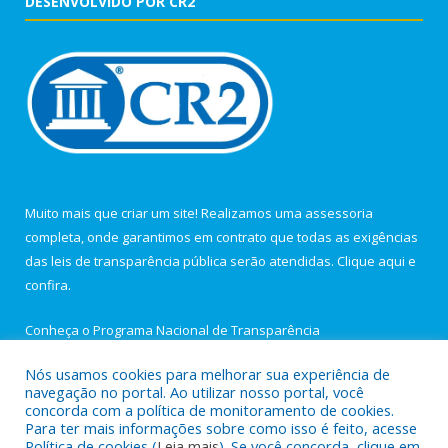
DESENVOLVIDO POR CR2
Muito mais que criar um site! Realizamos uma assessoria
completa, onde garantimos em contrato que todas as exigências
das leis de transparência pública serão atendidas. Clique aqui e
confira.
Conheça o
Programa Nacional de Transparência
Nós usamos cookies para melhorar sua experiência de
navegação no portal. Ao utilizar nosso portal, você
concorda com a política de monitoramento de cookies.
Para ter mais informações sobre como isso é feito, acesse
Todos os direitos reservados a Câmara Municipal de Igarapé-
Política de cookies (
Leia mais
). Se você concorda, clique em