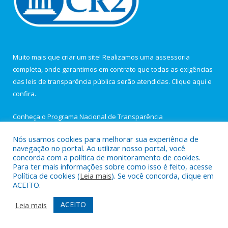
Muito mais que criar um site! Realizamos uma assessoria
completa, onde garantimos em contrato que todas as exigências
das leis de transparência pública serão atendidas. Clique aqui e
confira.
Conheça o
Programa Nacional de Transparência
Nós usamos cookies para melhorar sua experiência de
navegação no portal. Ao utilizar nosso portal, você
concorda com a política de monitoramento de cookies.
Para ter mais informações sobre como isso é feito, acesse
Todos os direitos reservados a Câmara Municipal de Igarapé-
Política de cookies (
Leia mais
). Se você concorda, clique em
Açu.
ACEITO.
Portal da transparência
Mapa do Site
ACEITO
Leia mais
Acessar Área Administrativa
Acessar Webmail