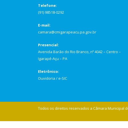
Telefone:
(91) 98518-0292
E-mail:
camara@cmigarapeacu.pa.gov.br
Presencial:
Avenida Barão do Rio Branco, nº 4042 – Centro –
Igarapé-Açu – PA
Eletrônico:
Ouvidoria
/
e-SIC
Todos os direitos reservados a Câmara Municipal d