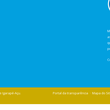
M
a
q
p
C
e Igarapé-Açu.
Portal da transparência
Mapa do Si