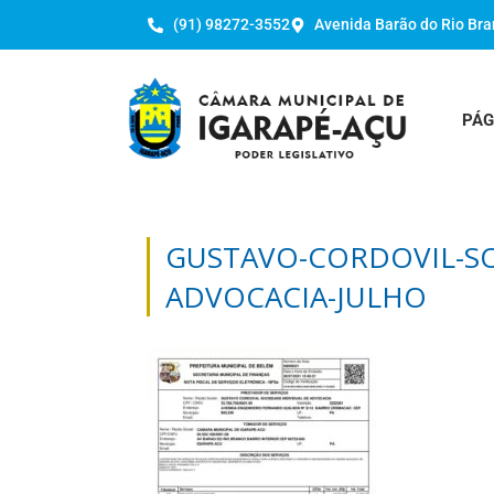
(91) 98272-3552
Avenida Barão do Rio Bra
PÁG
GUSTAVO-CORDOVIL-SO
ADVOCACIA-JULHO