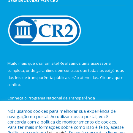
DESENVOLVIDO POR CR2
Muito mais que criar um site! Realizamos uma assessoria
completa, onde garantimos em contrato que todas as exigências
das leis de transparência pública serão atendidas. Clique aqui e
confira.
Conheça o
Programa Nacional de Transparência
Nós usamos cookies para melhorar sua experiência de
navegação no portal. Ao utilizar nosso portal, você
concorda com a política de monitoramento de cookies.
Para ter mais informações sobre como isso é feito, acesse
Todos os direitos reservados a Câmara Municipal de Igarapé-
Política de cookies (
Leia mais
). Se você concorda, clique em