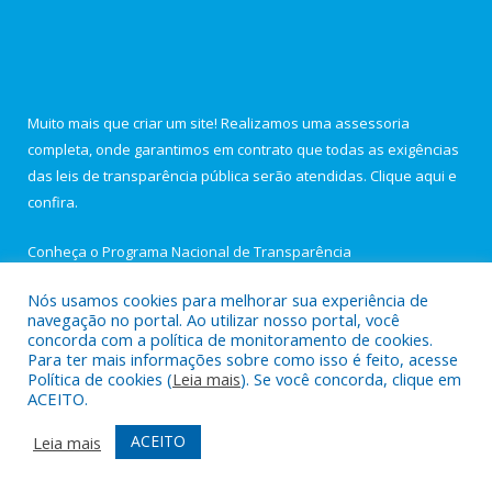
Muito mais que criar um site! Realizamos uma assessoria
completa, onde garantimos em contrato que todas as exigências
das leis de transparência pública serão atendidas. Clique aqui e
confira.
Conheça o
Programa Nacional de Transparência
Nós usamos cookies para melhorar sua experiência de
navegação no portal. Ao utilizar nosso portal, você
concorda com a política de monitoramento de cookies.
Para ter mais informações sobre como isso é feito, acesse
Todos os direitos reservados a Câmara Municipal de Igarapé-
Política de cookies (
Leia mais
). Se você concorda, clique em
Açu.
ACEITO.
Portal da transparência
Mapa do Site
ACEITO
Leia mais
Acessar Área Administrativa
Acessar Webmail