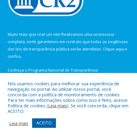
Muito mais que criar um site! Realizamos uma assessoria
completa, onde garantimos em contrato que todas as exigências
das leis de transparência pública serão atendidas. Clique aqui e
confira.
Conheça o
Programa Nacional de Transparência
Nós usamos cookies para melhorar sua experiência de
navegação no portal. Ao utilizar nosso portal, você
concorda com a política de monitoramento de cookies.
Para ter mais informações sobre como isso é feito, acesse
Todos os direitos reservados a Câmara Municipal de Igarapé-
Política de cookies (
Leia mais
). Se você concorda, clique em
Açu.
ACEITO.
Portal da transparência
Mapa do Site
ACEITO
Leia mais
Acessar Área Administrativa
Acessar Webmail