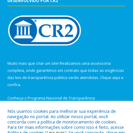
DESENVOLVIDO POR CR2
Muito mais que criar um site! Realizamos uma assessoria
completa, onde garantimos em contrato que todas as exigências
das leis de transparência pública serão atendidas. Clique aqui e
confira.
Conheça o
Programa Nacional de Transparência
Nós usamos cookies para melhorar sua experiência de
navegação no portal. Ao utilizar nosso portal, você
concorda com a política de monitoramento de cookies.
Para ter mais informações sobre como isso é feito, acesse
Todos os direitos reservados a Câmara Municipal de Igarapé-
Política de cookies (
Leia mais
). Se você concorda, clique em