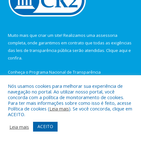
Muito mais que criar um site! Realizamos uma assessoria
completa, onde garantimos em contrato que todas as exigências
das leis de transparência pública serão atendidas. Clique aqui e
confira.
Conheça o
Programa Nacional de Transparência
Nós usamos cookies para melhorar sua experiência de
navegação no portal. Ao utilizar nosso portal, você
concorda com a política de monitoramento de cookies.
Para ter mais informações sobre como isso é feito, acesse
Todos os direitos reservados a Câmara Municipal de Igarapé-
Política de cookies (
Leia mais
). Se você concorda, clique em
Açu.
ACEITO.
Portal da transparência
Mapa do Site
ACEITO
Leia mais
Acessar Área Administrativa
Acessar Webmail