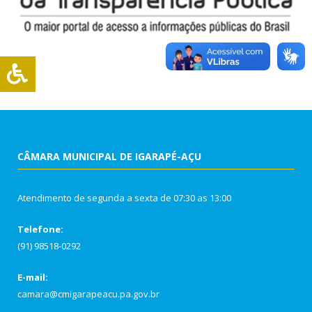
CÂMARA MUNICIPAL DE IGARAPÉ-AÇU
Atendimento de segunda a sexta de 07:30 as 13:00
Telefone:
(91) 98518-0292
E-mail:
camara@cmigarapeacu.pa.gov.br