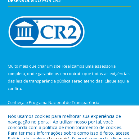
DESENVOLVIDO POR CR2
Muito mais que criar um site! Realizamos uma assessoria
completa, onde garantimos em contrato que todas as exigências
das leis de transparência pública serão atendidas. Clique aqui e
confira.
Conheça o
Programa Nacional de Transparência
Nós usamos cookies para melhorar sua experiência de
navegação no portal. Ao utilizar nosso portal, você
concorda com a política de monitoramento de cookies.
Para ter mais informações sobre como isso é feito, acesse
Todos os direitos reservados a Câmara Municipal de Igarapé-
Política de cookies (
Leia mais
). Se você concorda, clique em