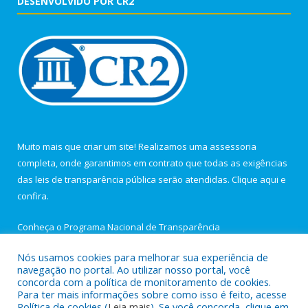
DESENVOLVIDO POR CR2
Muito mais que criar um site! Realizamos uma assessoria
completa, onde garantimos em contrato que todas as exigências
das leis de transparência pública serão atendidas. Clique aqui e
confira.
Conheça o
Programa Nacional de Transparência
Nós usamos cookies para melhorar sua experiência de
navegação no portal. Ao utilizar nosso portal, você
concorda com a política de monitoramento de cookies.
Para ter mais informações sobre como isso é feito, acesse
Todos os direitos reservados a Câmara Municipal de Igarapé-
Política de cookies (
Leia mais
). Se você concorda, clique em