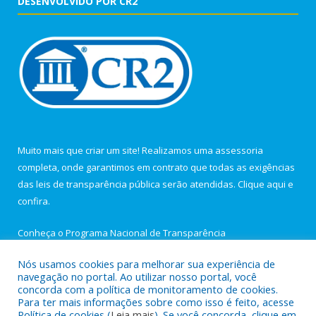
DESENVOLVIDO POR CR2
Muito mais que criar um site! Realizamos uma assessoria
completa, onde garantimos em contrato que todas as exigências
das leis de transparência pública serão atendidas. Clique aqui e
confira.
Conheça o
Programa Nacional de Transparência
Nós usamos cookies para melhorar sua experiência de
navegação no portal. Ao utilizar nosso portal, você
concorda com a política de monitoramento de cookies.
Para ter mais informações sobre como isso é feito, acesse
Todos os direitos reservados a Câmara Municipal de Igarapé-
Política de cookies (
Leia mais
). Se você concorda, clique em