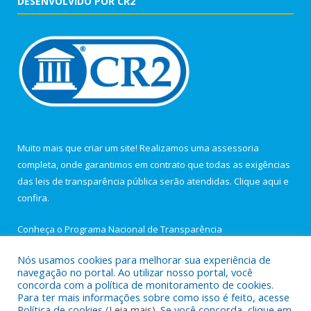
DESENVOLVIDO POR CR2
Muito mais que criar um site! Realizamos uma assessoria
completa, onde garantimos em contrato que todas as exigências
das leis de transparência pública serão atendidas. Clique aqui e
confira.
Conheça o
Programa Nacional de Transparência
Nós usamos cookies para melhorar sua experiência de
navegação no portal. Ao utilizar nosso portal, você
concorda com a política de monitoramento de cookies.
Para ter mais informações sobre como isso é feito, acesse
Todos os direitos reservados a Câmara Municipal de Igarapé-
Política de cookies (
Leia mais
). Se você concorda, clique em