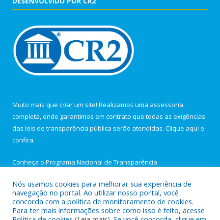
DESENVOLVIDO POR CR2
Muito mais que criar um site! Realizamos uma assessoria
completa, onde garantimos em contrato que todas as exigências
das leis de transparência pública serão atendidas. Clique aqui e
confira.
Conheça o
Programa Nacional de Transparência
Nós usamos cookies para melhorar sua experiência de
navegação no portal. Ao utilizar nosso portal, você
concorda com a política de monitoramento de cookies.
Para ter mais informações sobre como isso é feito, acesse
Todos os direitos reservados a Câmara Municipal de Igarapé-
Política de cookies (
Leia mais
). Se você concorda, clique em