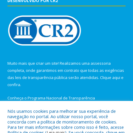
DESENVOLVIDO POR CR2
Muito mais que criar um site! Realizamos uma assessoria
completa, onde garantimos em contrato que todas as exigências
das leis de transparência pública serão atendidas. Clique aqui e
confira.
Conheça o
Programa Nacional de Transparência
Nós usamos cookies para melhorar sua experiência de
navegação no portal. Ao utilizar nosso portal, você
concorda com a política de monitoramento de cookies.
Para ter mais informações sobre como isso é feito, acesse
Todos os direitos reservados a Câmara Municipal de Igarapé-
Política de cookies (
Leia mais
). Se você concorda, clique em