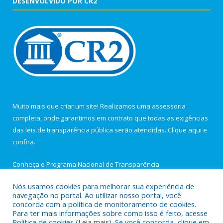
DESENVOLVIDO POR CR2
Muito mais que criar um site! Realizamos uma assessoria
completa, onde garantimos em contrato que todas as exigências
das leis de transparência pública serão atendidas. Clique aqui e
confira.
Conheça o
Programa Nacional de Transparência
Nós usamos cookies para melhorar sua experiência de
navegação no portal. Ao utilizar nosso portal, você
concorda com a política de monitoramento de cookies.
Para ter mais informações sobre como isso é feito, acesse
Todos os direitos reservados a Câmara Municipal de Igarapé-
Política de cookies (
Leia mais
). Se você concorda, clique em