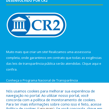
DESENVOLVIDO POR CR2
Muito mais que criar um site! Realizamos uma assessoria
completa, onde garantimos em contrato que todas as exigências
das leis de transparência pública serão atendidas. Clique aqui e
confira.
Conheça o
Programa Nacional de Transparência
Nós usamos cookies para melhorar sua experiência de
navegação no portal. Ao utilizar nosso portal, você
concorda com a política de monitoramento de cookies.
Para ter mais informações sobre como isso é feito, acesse
Todos os direitos reservados a Câmara Municipal de Igarapé-
Política de cookies (
Leia mais
). Se você concorda, clique em