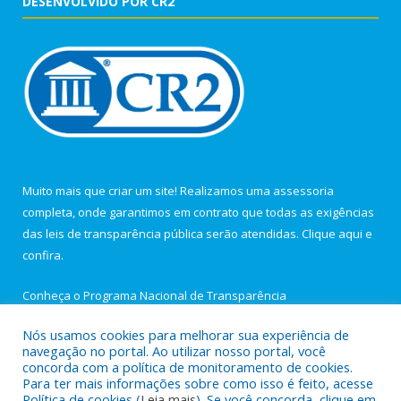
DESENVOLVIDO POR CR2
Muito mais que criar um site! Realizamos uma assessoria
completa, onde garantimos em contrato que todas as exigências
das leis de transparência pública serão atendidas. Clique aqui e
confira.
Conheça o
Programa Nacional de Transparência
Nós usamos cookies para melhorar sua experiência de
navegação no portal. Ao utilizar nosso portal, você
concorda com a política de monitoramento de cookies.
Para ter mais informações sobre como isso é feito, acesse
Todos os direitos reservados a Câmara Municipal de Igarapé-
Política de cookies (
Leia mais
). Se você concorda, clique em