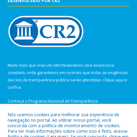
DESENVOLVIDO POR CR2
Muito mais que criar um site! Realizamos uma assessoria
completa, onde garantimos em contrato que todas as exigências
das leis de transparência pública serão atendidas. Clique aqui e
confira.
Conheça o
Programa Nacional de Transparência
Nós usamos cookies para melhorar sua experiência de
navegação no portal. Ao utilizar nosso portal, você
concorda com a política de monitoramento de cookies.
Para ter mais informações sobre como isso é feito, acesse
Todos os direitos reservados a Câmara Municipal de Igarapé-
Política de cookies (
Leia mais
). Se você concorda, clique em