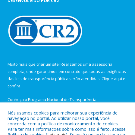
DESENVOLVIDO POR CR2
Muito mais que criar um site! Realizamos uma assessoria
completa, onde garantimos em contrato que todas as exigências
das leis de transparência pública serão atendidas. Clique aqui e
confira.
Conheça o
Programa Nacional de Transparência
Nós usamos cookies para melhorar sua experiência de
navegação no portal. Ao utilizar nosso portal, você
concorda com a política de monitoramento de cookies.
Para ter mais informações sobre como isso é feito, acesse
Todos os direitos reservados a Câmara Municipal de Igarapé-
Política de cookies (
Leia mais
). Se você concorda, clique em