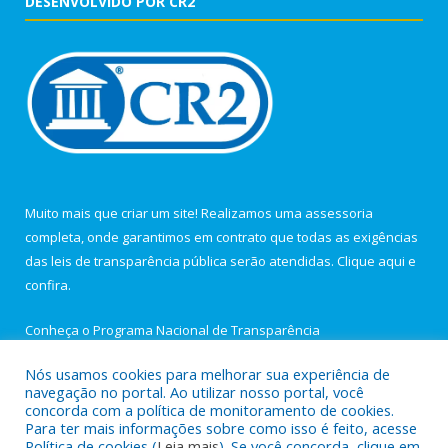
DESENVOLVIDO POR CR2
Muito mais que criar um site! Realizamos uma assessoria
completa, onde garantimos em contrato que todas as exigências
das leis de transparência pública serão atendidas. Clique aqui e
confira.
Conheça o
Programa Nacional de Transparência
Nós usamos cookies para melhorar sua experiência de
navegação no portal. Ao utilizar nosso portal, você
concorda com a política de monitoramento de cookies.
Para ter mais informações sobre como isso é feito, acesse
Todos os direitos reservados a Câmara Municipal de Igarapé-
Política de cookies (
Leia mais
). Se você concorda, clique em