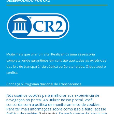
DESENVOLVIDO POR CR2
Muito mais que criar um site! Realizamos uma assessoria
completa, onde garantimos em contrato que todas as exigências
das leis de transparência pública serão atendidas. Clique aqui e
confira.
Conheça o
Programa Nacional de Transparência
Nós usamos cookies para melhorar sua experiência de
navegação no portal. Ao utilizar nosso portal, você
concorda com a política de monitoramento de cookies.
Para ter mais informações sobre como isso é feito, acesse
Todos os direitos reservados a Câmara Municipal de Igarapé-
Política de cookies (
Leia mais
). Se você concorda, clique em