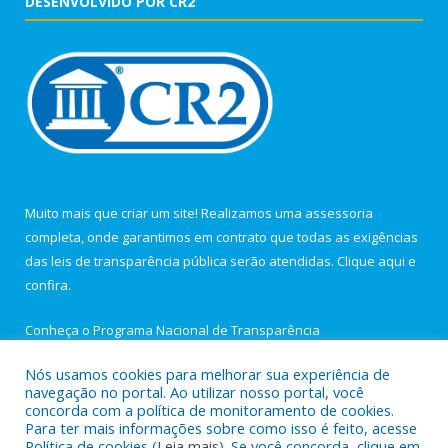
DESENVOLVIDO POR CR2
Muito mais que criar um site! Realizamos uma assessoria
completa, onde garantimos em contrato que todas as exigências
das leis de transparência pública serão atendidas. Clique aqui e
confira.
Conheça o
Programa Nacional de Transparência
Nós usamos cookies para melhorar sua experiência de
navegação no portal. Ao utilizar nosso portal, você
concorda com a política de monitoramento de cookies.
Para ter mais informações sobre como isso é feito, acesse
Todos os direitos reservados a Câmara Municipal de Igarapé-
Política de cookies (
Leia mais
). Se você concorda, clique em