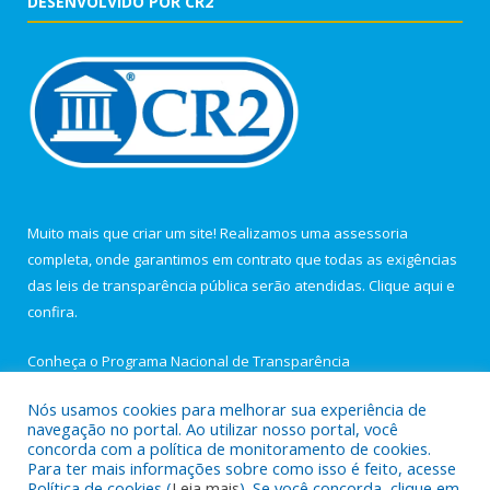
DESENVOLVIDO POR CR2
Muito mais que criar um site! Realizamos uma assessoria
completa, onde garantimos em contrato que todas as exigências
das leis de transparência pública serão atendidas. Clique aqui e
confira.
Conheça o
Programa Nacional de Transparência
Nós usamos cookies para melhorar sua experiência de
navegação no portal. Ao utilizar nosso portal, você
concorda com a política de monitoramento de cookies.
Para ter mais informações sobre como isso é feito, acesse
Todos os direitos reservados a Câmara Municipal de Igarapé-
Política de cookies (
Leia mais
). Se você concorda, clique em