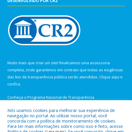
DESENVOLVIDO POR CR2
Muito mais que criar um site! Realizamos uma assessoria
completa, onde garantimos em contrato que todas as exigências
das leis de transparência pública serão atendidas. Clique aqui e
confira.
Conheça o
Programa Nacional de Transparência
Nós usamos cookies para melhorar sua experiência de
navegação no portal. Ao utilizar nosso portal, você
concorda com a política de monitoramento de cookies.
Para ter mais informações sobre como isso é feito, acesse
Todos os direitos reservados a Câmara Municipal de Igarapé-
Política de cookies (
Leia mais
). Se você concorda, clique em