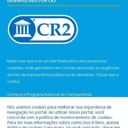
DESENVOLVIDO POR CR2
Muito mais que criar um site! Realizamos uma assessoria
completa, onde garantimos em contrato que todas as exigências
das leis de transparência pública serão atendidas. Clique aqui e
confira.
Conheça o
Programa Nacional de Transparência
Nós usamos cookies para melhorar sua experiência de
navegação no portal. Ao utilizar nosso portal, você
concorda com a política de monitoramento de cookies.
Para ter mais informações sobre como isso é feito, acesse
Todos os direitos reservados a Câmara Municipal de Igarapé-
Política de cookies (
Leia mais
). Se você concorda, clique em