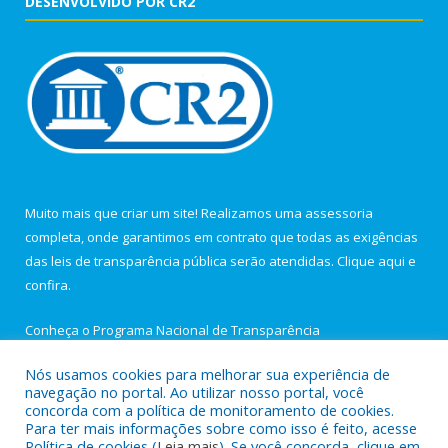
DESENVOLVIDO POR CR2
Muito mais que criar um site! Realizamos uma assessoria
completa, onde garantimos em contrato que todas as exigências
das leis de transparência pública serão atendidas. Clique aqui e
confira.
Conheça o
Programa Nacional de Transparência
Nós usamos cookies para melhorar sua experiência de
navegação no portal. Ao utilizar nosso portal, você
concorda com a política de monitoramento de cookies.
Para ter mais informações sobre como isso é feito, acesse
Todos os direitos reservados a Câmara Municipal de Igarapé-
Política de cookies (
Leia mais
). Se você concorda, clique em