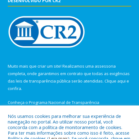
DESENVOLVIDO POR CR2
Muito mais que criar um site! Realizamos uma assessoria
completa, onde garantimos em contrato que todas as exigências
das leis de transparência pública serão atendidas. Clique aqui e
confira.
Conheça o
Programa Nacional de Transparência
Nós usamos cookies para melhorar sua experiência de
navegação no portal. Ao utilizar nosso portal, você
concorda com a política de monitoramento de cookies.
Para ter mais informações sobre como isso é feito, acesse
Todos os direitos reservados a Câmara Municipal de Igarapé-
Política de cookies (
Leia mais
). Se você concorda, clique em