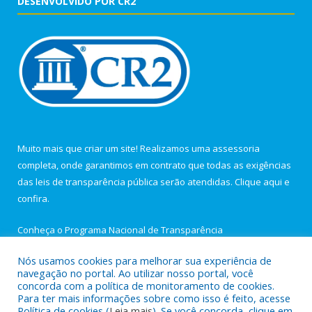
DESENVOLVIDO POR CR2
Muito mais que criar um site! Realizamos uma assessoria
completa, onde garantimos em contrato que todas as exigências
das leis de transparência pública serão atendidas. Clique aqui e
confira.
Conheça o
Programa Nacional de Transparência
Nós usamos cookies para melhorar sua experiência de
navegação no portal. Ao utilizar nosso portal, você
concorda com a política de monitoramento de cookies.
Para ter mais informações sobre como isso é feito, acesse
Todos os direitos reservados a Câmara Municipal de Igarapé-
Política de cookies (
Leia mais
). Se você concorda, clique em