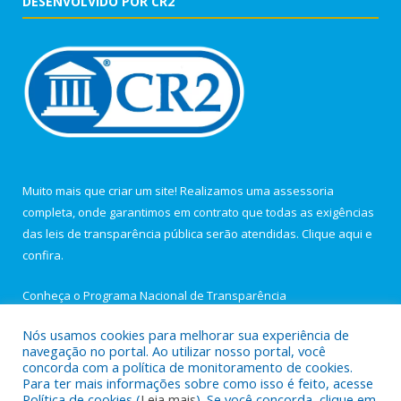
DESENVOLVIDO POR CR2
Muito mais que criar um site! Realizamos uma assessoria
completa, onde garantimos em contrato que todas as exigências
das leis de transparência pública serão atendidas. Clique aqui e
confira.
Conheça o
Programa Nacional de Transparência
Nós usamos cookies para melhorar sua experiência de
navegação no portal. Ao utilizar nosso portal, você
concorda com a política de monitoramento de cookies.
Para ter mais informações sobre como isso é feito, acesse
Todos os direitos reservados a Câmara Municipal de Igarapé-
Política de cookies (
Leia mais
). Se você concorda, clique em