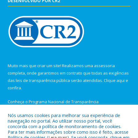
DESENVOLVIDO POR CR2
Muito mais que criar um site! Realizamos uma assessoria
completa, onde garantimos em contrato que todas as exigências
das leis de transparência pública serão atendidas. Clique aqui e
confira.
Conheça o
Programa Nacional de Transparência
Nós usamos cookies para melhorar sua experiência de
navegação no portal. Ao utilizar nosso portal, você
concorda com a política de monitoramento de cookies.
Para ter mais informações sobre como isso é feito, acesse
Todos os direitos reservados a Câmara Municipal de Igarapé-
Política de cookies (
Leia mais
). Se você concorda, clique em