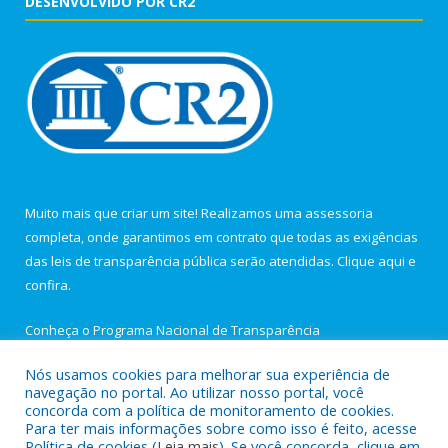
DESENVOLVIDO POR CR2
Muito mais que criar um site! Realizamos uma assessoria
completa, onde garantimos em contrato que todas as exigências
das leis de transparência pública serão atendidas. Clique aqui e
confira.
Conheça o
Programa Nacional de Transparência
Nós usamos cookies para melhorar sua experiência de
navegação no portal. Ao utilizar nosso portal, você
concorda com a política de monitoramento de cookies.
Para ter mais informações sobre como isso é feito, acesse
Todos os direitos reservados a Câmara Municipal de Igarapé-
Política de cookies (
Leia mais
). Se você concorda, clique em