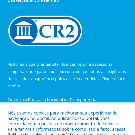
DESENVOLVIDO POR CR2
Muito mais que criar um site! Realizamos uma assessoria
completa, onde garantimos em contrato que todas as exigências
das leis de transparência pública serão atendidas. Clique aqui e
confira.
Conheça o
Programa Nacional de Transparência
Nós usamos cookies para melhorar sua experiência de
navegação no portal. Ao utilizar nosso portal, você
concorda com a política de monitoramento de cookies.
Para ter mais informações sobre como isso é feito, acesse
Todos os direitos reservados a Câmara Municipal de Igarapé-
Política de cookies (
Leia mais
). Se você concorda, clique em