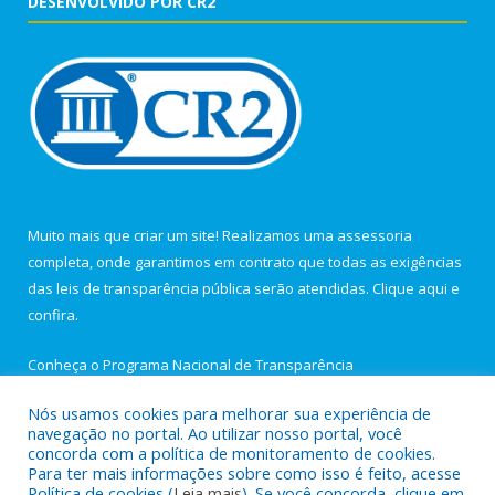
DESENVOLVIDO POR CR2
Muito mais que criar um site! Realizamos uma assessoria
completa, onde garantimos em contrato que todas as exigências
das leis de transparência pública serão atendidas. Clique aqui e
confira.
Conheça o
Programa Nacional de Transparência
Nós usamos cookies para melhorar sua experiência de
navegação no portal. Ao utilizar nosso portal, você
concorda com a política de monitoramento de cookies.
Para ter mais informações sobre como isso é feito, acesse
Todos os direitos reservados a Câmara Municipal de Igarapé-
Política de cookies (
Leia mais
). Se você concorda, clique em