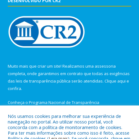
DESENVOLVIDO POR CR2
Muito mais que criar um site! Realizamos uma assessoria
completa, onde garantimos em contrato que todas as exigências
das leis de transparência pública serão atendidas. Clique aqui e
confira.
Conheça o
Programa Nacional de Transparência
Nós usamos cookies para melhorar sua experiência de
navegação no portal. Ao utilizar nosso portal, você
concorda com a política de monitoramento de cookies.
Para ter mais informações sobre como isso é feito, acesse
Todos os direitos reservados a Câmara Municipal de Igarapé-
Política de cookies (
Leia mais
). Se você concorda, clique em