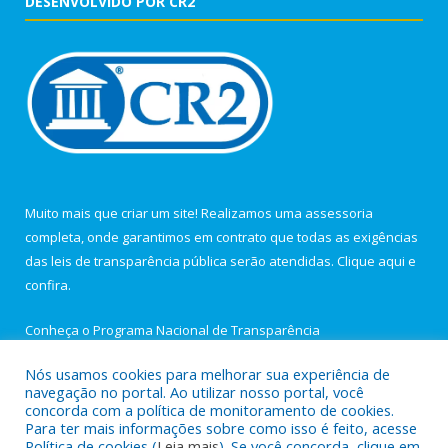
DESENVOLVIDO POR CR2
Muito mais que criar um site! Realizamos uma assessoria
completa, onde garantimos em contrato que todas as exigências
das leis de transparência pública serão atendidas. Clique aqui e
confira.
Conheça o
Programa Nacional de Transparência
Nós usamos cookies para melhorar sua experiência de
navegação no portal. Ao utilizar nosso portal, você
concorda com a política de monitoramento de cookies.
Para ter mais informações sobre como isso é feito, acesse
Todos os direitos reservados a Câmara Municipal de Igarapé-
Política de cookies (
Leia mais
). Se você concorda, clique em